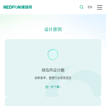
EN
设计原则
绿岛风设计圈
创新美学，重塑行业视觉语言
进一步了解