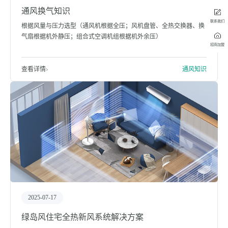
通风换气知识
联系我们
根据风量与压力选型（通风机根据全压；风机盘管、全热交换器、换
气扇根据机外静压；组合式空调机组根据机外余压）
招商加盟
查看详情
通风知识
2025-07-17
绿岛风住宅全热新风系统解决方案