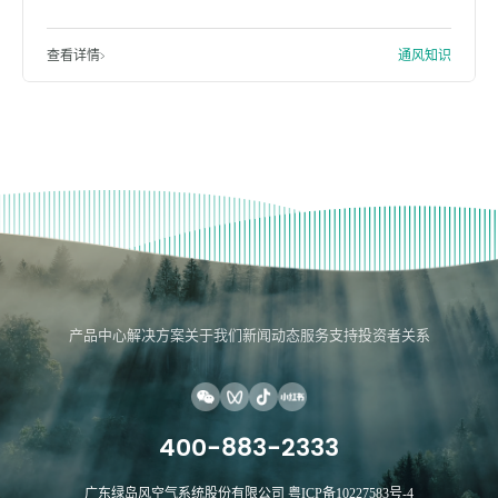
生身体将造成不可逆转的影响
查看详情
通风知识
产品中心
解决方案
关于我们
新闻动态
服务支持
投资者关系
400-883-2333
广东绿岛风空气系统股份有限公司
粤ICP备10227583号-4