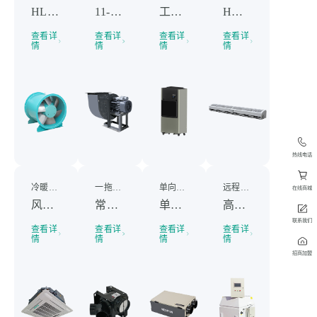
HL-HTF轴流式消防排烟风机
11-62（A式）离心风机
工业立式管道除湿机
H系列水平进风型离心式风幕机
查看详
查看详
查看详
查看详
情
情
情
情
热线电话
冷暖调控 静音节能
一拖二，两进一出，降本增效
单向流循新风，恒湿度悦生活
远程射流 均匀供热
在线商城
风机盘管机组
常规分体式管道换气扇（一拖二）
单向流新风除湿机
高大空间采暖机
联系我们
查看详
查看详
查看详
查看详
情
情
情
情
招商加盟