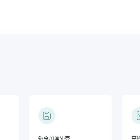
大除湿量，水管直排
钣