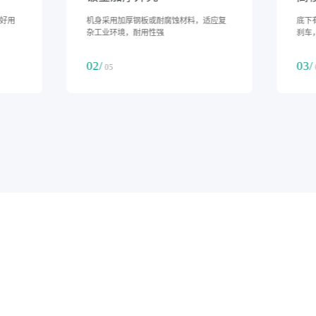
90L-180L/天大除湿量，软管排水，好用
机身
省心
杂工
01/
02/
05