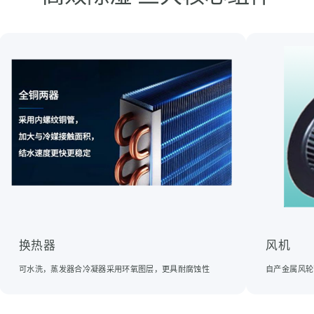
换热器
风机
可水洗，蒸发器合冷凝器采用环氧图层，更具耐腐蚀性
自产金属风轮