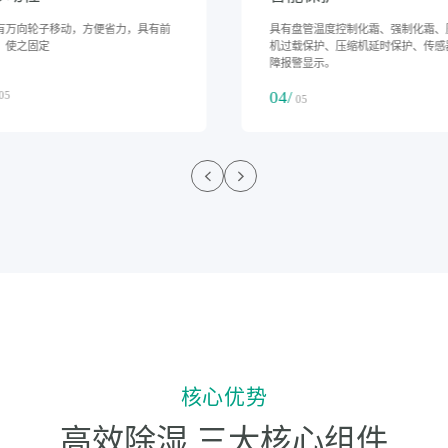
采用加厚钢板或耐腐蚀材料，适应复
底下有万向轮子移动，方便省力，具
业环境，耐用性强
刹车，使之固定
03/
05
05
核心优势
高效除湿 三大核心组件