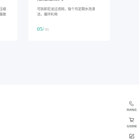
有前
具有盘管温度控制化霜、强制化霜、压缩
可拆
机过载保护、压缩机延时保护、传感器故
洁，
障报警显示。
05/
04/
0
05
热线电话
在线商城