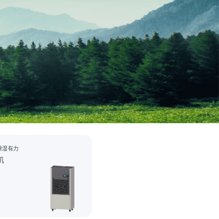
除湿有力
机