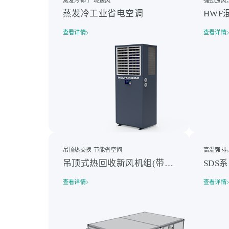
蒸发冷却 广域送风
强劲通风
蒸发冷工业省电空调
HWF
查看详情
查看详情
吊顶热交换 节能省空间
吊顶式热回收新风机组(带盘管)
查看详情
查看详情