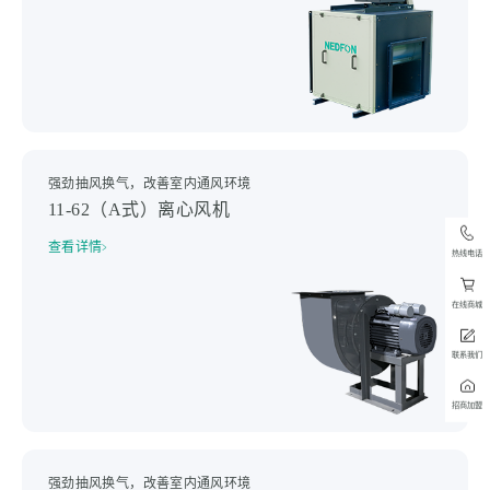
强劲抽风换气，改善室内通风环境
11-62（A式）离心风机
查看详情
热线电话
在线商城
联系我们
招商加盟
强劲抽风换气，改善室内通风环境