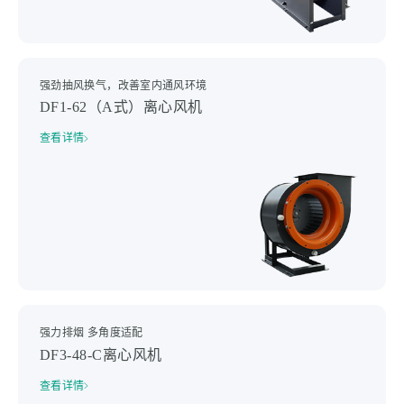
强劲抽风换气，改善室内通风环境
DF1-62（A式）离心风机
查看详情
强力排烟 多角度适配
DF3-48-C离心风机
查看详情