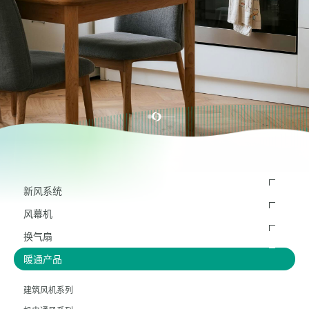
新风系统
风幕机
换气扇
暖通产品
建筑风机系列