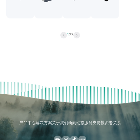
1
2
3
产品中心
解决方案
关于我们
新闻动态
服务支持
投资者关系