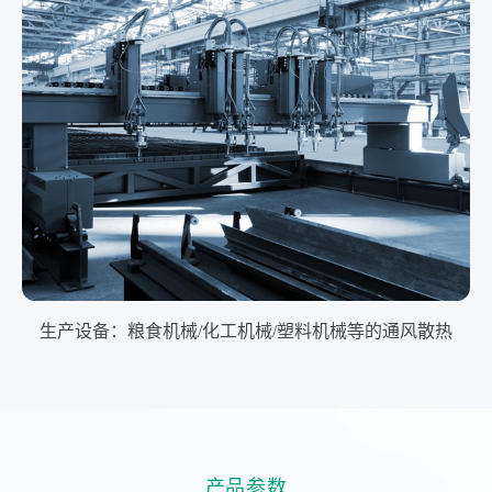
生产设备：粮食机械/化工机械/塑料机械等的通风散热
产品参数