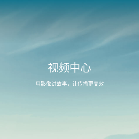
视频中心
用影像讲故事，让传播更高效