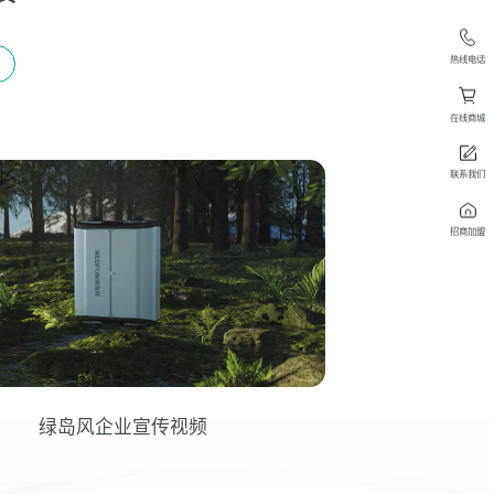
热线电话
在线商城
联系我们
招商加盟
绿岛风企业宣传视频