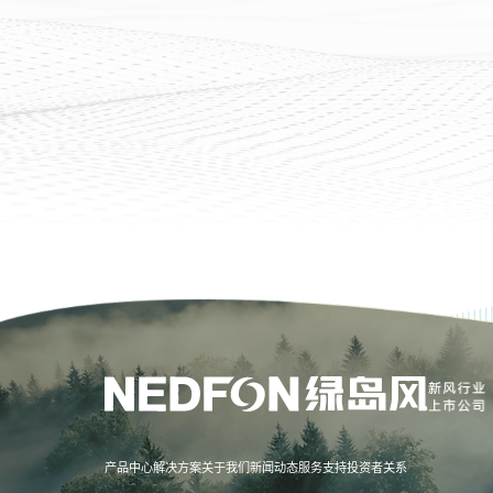
产品中心
解决方案
关于我们
新闻动态
服务支持
投资者关系