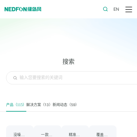
EN
搜索
解决方案（13）
新闻动态（59）
产品（115）
没噪音的温柔，看得见的湿润
一款更专注于电梯使用的风幕机
精准控湿，静享安逸
覆盖广阔，强劲除湿