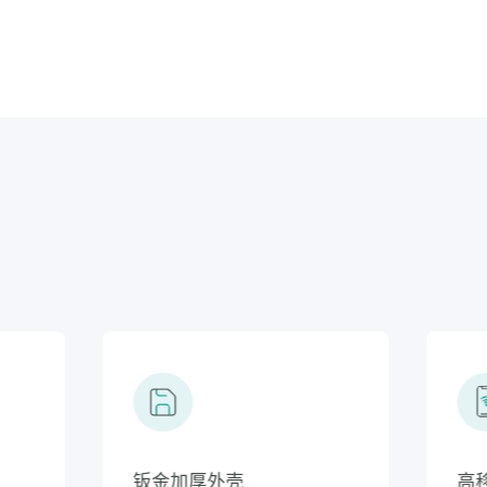
无水雾超大加湿量
钣