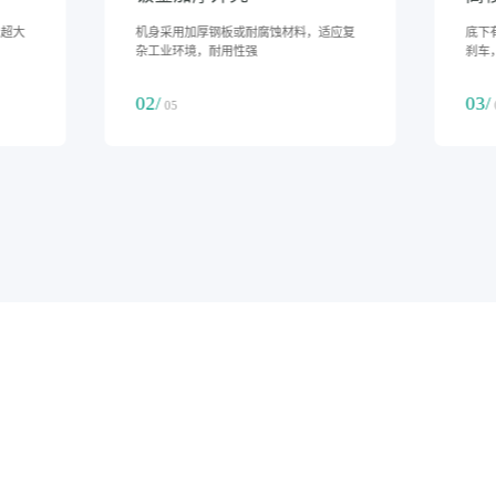
9KG-40KG/小时（216L-960L/天）超大
机身
加湿量，无水雾加湿，好用省心
杂工
01/
02/
05