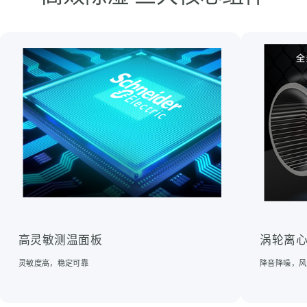
高灵敏测温面板
涡轮离
灵敏度高，稳定可靠
降音降噪，风