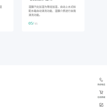
有前
具有缺水停机保护、传感器故障报警显
湿膜
示。
配水
清洗
04/
05/
05
0
热线电话
在线商城