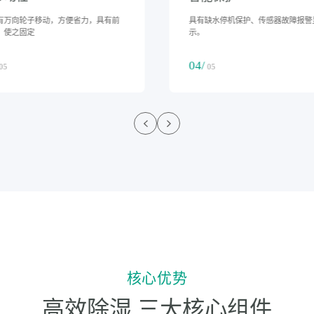
采用加厚钢板或耐腐蚀材料，适应复
底下有万向轮子移动，方便省力，具
业环境，耐用性强
刹车，使之固定
03/
05
05
核心优势
高效除湿 三大核心组件