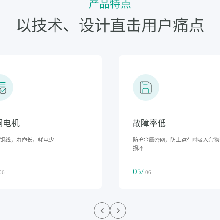
产品特点
以技术、设计直击用户痛点
铜电机
故障率低
0%铜线，寿命长，耗电少
防护金属密网，防止运行时吸入杂物
损坏
05/
06
06