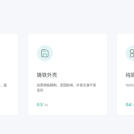
铸铁外壳
纯
高，能
加厚钢板精制，坚固耐用、外表光滑不易
10
变形
03/
04/
06